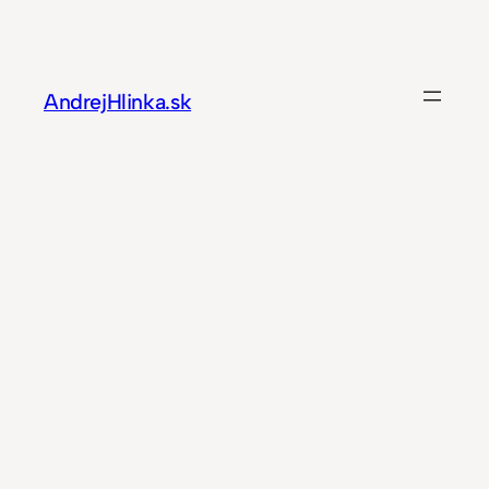
Prejsť
na
obsah
AndrejHlinka.sk