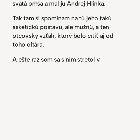
svätá omša a mal ju Andrej Hlinka.
Tak tam si spomínam na tú jeho takú
asketickú postavu, ale mužnú, a ten
otcovský vzťah, ktorý bolo cítiť aj od
toho oltára.
A ešte raz som sa s ním stretol v
Bratislave, myslím, že to bol práve 1928
rok, keď bolo to desaťročné jubileum
utvorenia Československej republiky. A
bol orolský zjazd na futbalovom ihrisku. A
vtedy, keď tam prišiel Andrej Hlinka, títo
orly ho chytili, pravda, vyzdvihli hore a
zaspievali mu živió, živió.
Nadšenie celého toho národa k tomuto