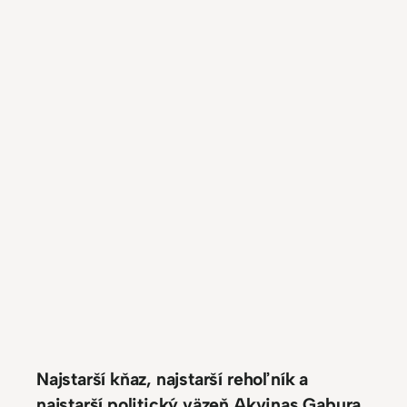
Najstarší kňaz, najstarší rehoľník a
najstarší politický väzeň Akvinas Gabura