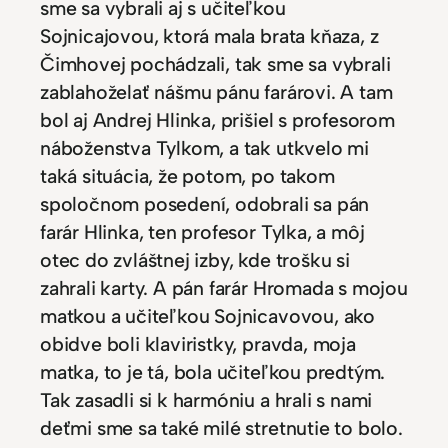
sme sa vybrali aj s učiteľkou
Sojnicajovou, ktorá mala brata kňaza, z
Čimhovej pochádzali, tak sme sa vybrali
zablahoželať nášmu pánu farárovi. A tam
bol aj Andrej Hlinka, prišiel s profesorom
náboženstva Tylkom, a tak utkvelo mi
taká situácia, že potom, po takom
spoločnom posedení, odobrali sa pán
farár Hlinka, ten profesor Tylka, a môj
otec do zvláštnej izby, kde trošku si
zahrali karty. A pán farár Hromada s mojou
matkou a učiteľkou Sojnicavovou, ako
obidve boli klaviristky, pravda, moja
matka, to je tá, bola učiteľkou predtým.
Tak zasadli si k harmóniu a hrali s nami
deťmi sme sa také milé stretnutie to bolo.