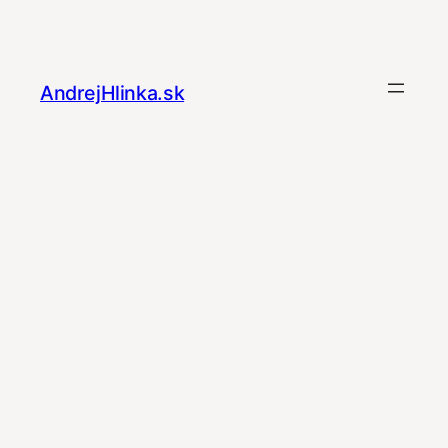
Prejsť
na
obsah
AndrejHlinka.sk