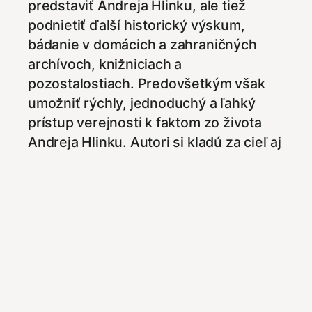
predstaviť Andreja Hlinku, ale tiež
podnietiť ďalší historický výskum,
bádanie v domácich a zahraničných
archívoch, knižniciach a
pozostalostiach. Predovšetkým však
umožniť rýchly, jednoduchý a ľahký
prístup verejnosti k faktom zo života
Andreja Hlinku. Autori si kladú za cieľ aj
otvoriť konštruktívnu a zmysluplnú
diskusiu o moderných slovenských
dejinách.
Vzhľadom na náklady spojené s
technickou a grafickou realizáciou
webu, ale aj autorskými prácami a
obsahovým napĺňaním, vás prosíme o