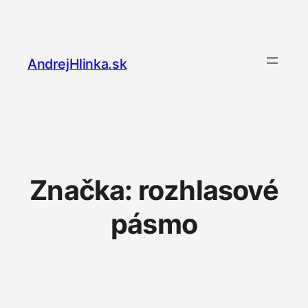
Prejsť
na
obsah
AndrejHlinka.sk
Značka:
rozhlasové
pásmo