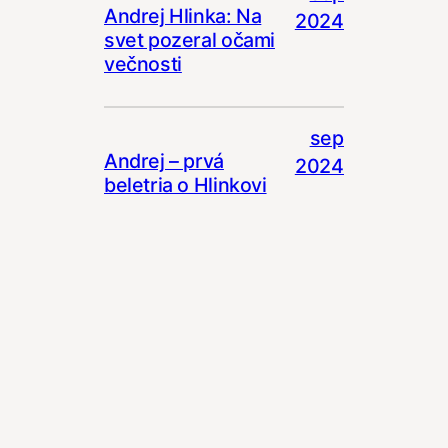
Andrej Hlinka: Na
2024
svet pozeral očami
večnosti
sep
Andrej – prvá
2024
beletria o Hlinkovi