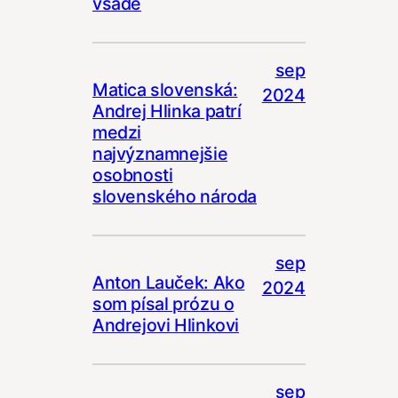
všade
sep
Matica slovenská:
2024
Andrej Hlinka patrí
medzi
najvýznamnejšie
osobnosti
slovenského národa
sep
Anton Lauček: Ako
2024
som písal prózu o
Andrejovi Hlinkovi
sep