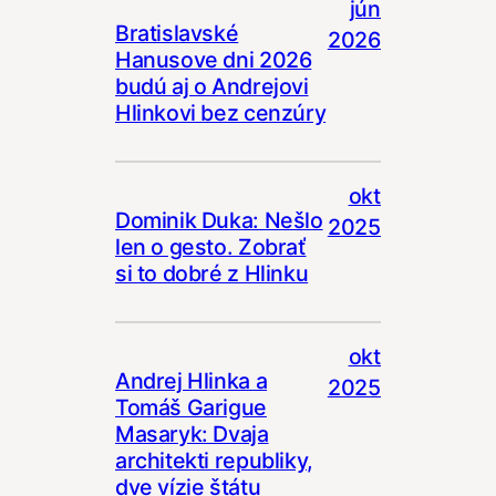
jún
Bratislavské
2026
Hanusove dni 2026
budú aj o Andrejovi
Hlinkovi bez cenzúry
okt
Dominik Duka: Nešlo
2025
len o gesto. Zobrať
si to dobré z Hlinku
okt
Andrej Hlinka a
2025
Tomáš Garigue
Masaryk: Dvaja
architekti republiky,
dve vízie štátu