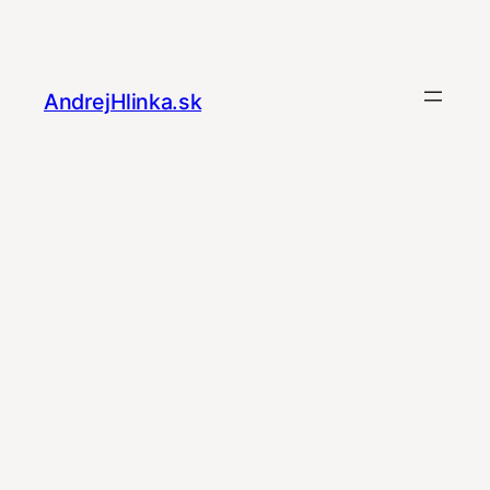
Prejsť
na
obsah
AndrejHlinka.sk