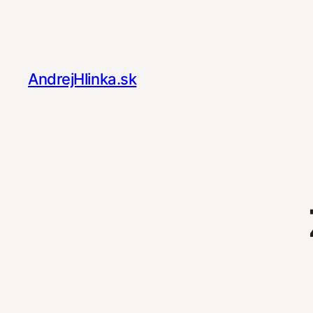
Prejsť
na
obsah
AndrejHlinka.sk