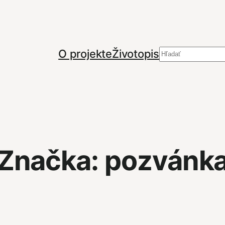
Hľadať
O projekte
Životopis
Značka:
pozvánk